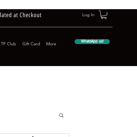
lated at Checkout
Log In
WhatsApp us!
TF Club
Gift Card
More