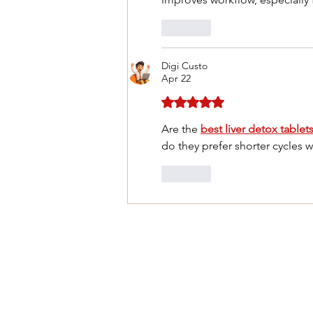
Like
Digi Custo
Apr 22
Rated 5 out of 5 stars.
Are the 
best liver detox tablets
do they prefer shorter cycles 
Like