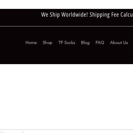
We Ship Worldwide! Shipping Fee Calcu
Home
Shop
TF Socks
Blog
FAQ
About Us