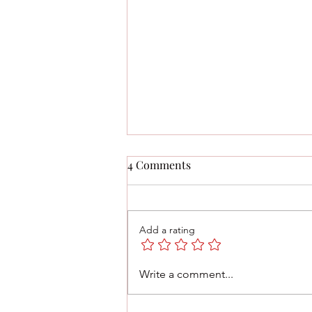
4 Comments
Add a rating
TLSS Tactician Review by
Write a comment...
Noah Cavanaugh