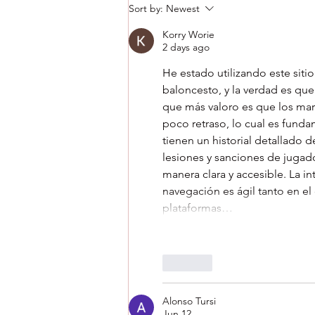
Sort by:
Newest
Korry Worie
2 days ago
He estado utilizando este sitio
baloncesto, y la verdad es qu
que más valoro es que los marc
poco retraso, lo cual es funda
tienen un historial detallado 
lesiones y sanciones de jugad
manera clara y accesible. La in
navegación es ágil tanto en e
plataformas…
Like
Alonso Tursi
Jun 12