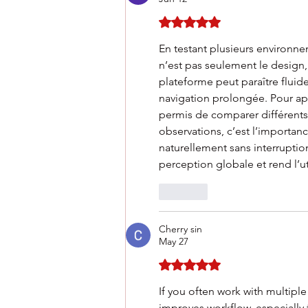
Rated 5 out of 5 stars.
En testant plusieurs environne
n’est pas seulement le design,
plateforme peut paraître fluide
navigation prolongée. Pour app
permis de comparer différents 
observations, c’est l’importan
naturellement sans interruption
perception globale et rend l’ut
Like
Cherry sin
May 27
Rated 5 out of 5 stars.
If you often work with multiple 
improves workflow, especially 