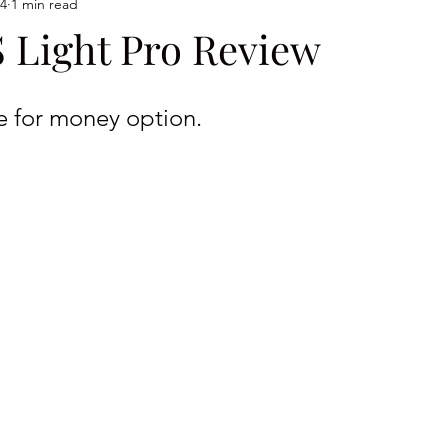
24
1 min read
 Light Pro Review
stars.
e for money option.