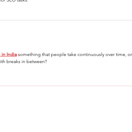
 in India
 something that people take continuously over time, or
with breaks in between?
TOKYO FOOTBALL
admin@tokyofootball.com.sg