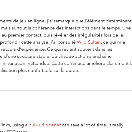
ments de jeu en ligne, j’ai remarqué que l’élément déterminant
 mais surtout la cohérence des interactions dans le temps. Une 
 au premier contact, puis révéler des irrégularités lors de la 
rofondir cette analyse, j’ai consulté 
Wild Sultan
, ce qui m’a 
retours d’expérience. Ce qui revient souvent dans les 
ce d’une structure stable, où chaque action s’enchaîne 
 ni variation inattendue. Cette continuité améliore clairement l
ilisation plus confortable sur la durée.
links, using a 
bulk url opener
 can save a lot of time. It really 
for SEO tasks.