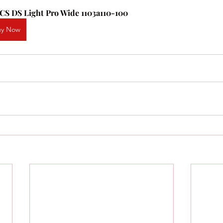
CS DS Light Pro Wide 1103a110-100
uy Now