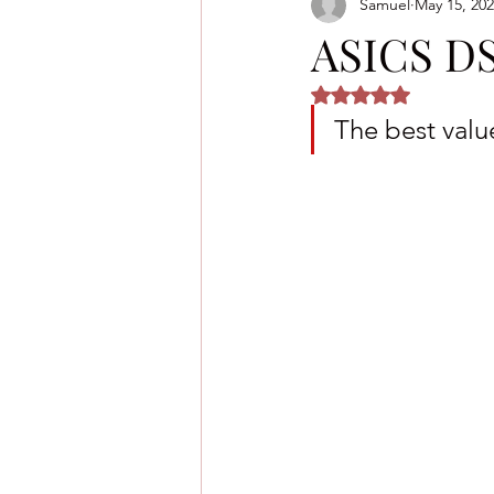
Samuel
May 15, 20
ASICS DS
Rated NaN out of 5 
The best valu