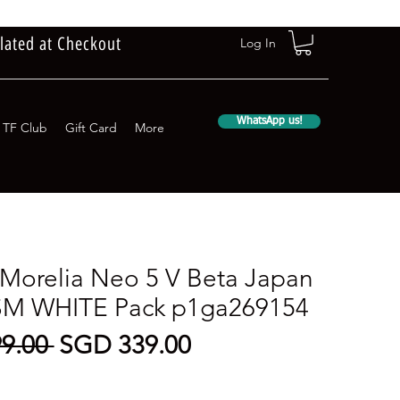
lated at Checkout
Log In
WhatsApp us!
TF Club
Gift Card
More
Morelia Neo 5 V Beta Japan
SM WHITE Pack p1ga269154
Regular
Sale
9.00 
SGD 339.00
Price
Price