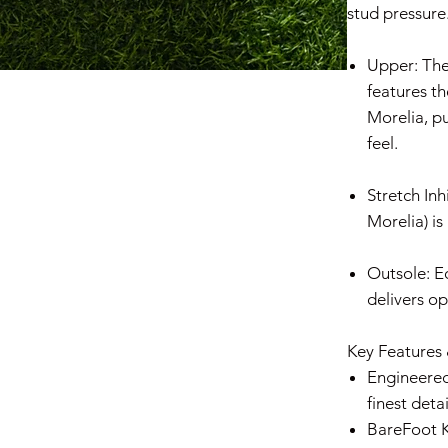
stud pressure
Upper: The
features t
Morelia, p
feel.
Stretch Inh
Morelia) is
Outsole: Eq
delivers op
Key Features 
Engineered
finest deta
BareFoot K