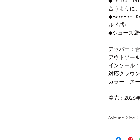
◆Enginee
合うように、
◆BareFo
ルド感)
◆シューズ袋
アッパー：
アウトソー
インソール
対応グラウ
カラー：スー
発売：2026年
Mizuno Size C
US