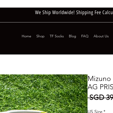
We Ship Worldwide! Shipping Fee Calcu
Home
Shop
TF Socks
Blog
FAQ
About Us
Mizuno 
AG PRI
 SGD 39
US Size
*