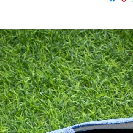
7
7.5
8
8.5
9
9.5
10
10.5
11