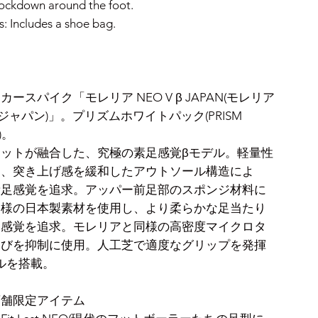
ockdown around the foot.
: Includes a shoe bag.
ースパイク「モレリア NEO V β JAPAN(モレリア
TA ジャパン)」。プリズムホワイトパック(PRISM
)。
ットが融合した、究極の素足感覚βモデル。軽量性
つ、突き上げ感を緩和したアウトソール構造によ
素足感覚を追求。アッパー前足部のスポンジ材料に
同様の日本製素材を使用し、より柔らかな足当たり
足感覚を追求。モレリアと同様の高密度マイクロタ
伸びを抑制に使用。人工芝で適度なグリップを発揮
ルを搭載。
店舗限定アイテム