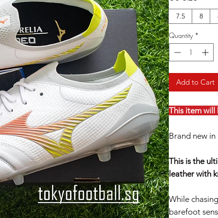
7.5
8
Quantity
*
Add to Cart
This item wil
Brand new in 
This is the ul
leather with k
While chasing
barefoot sens