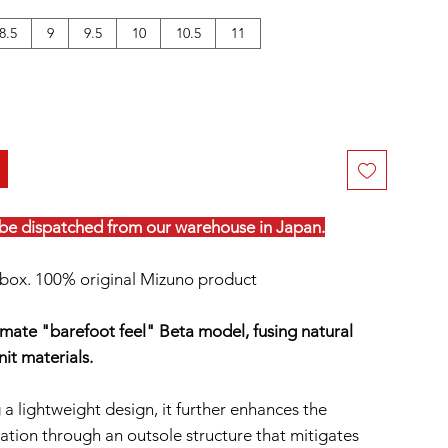
8.5
9
9.5
10
10.5
11
l be dispatched from our warehouse in Japan.
box. 100% original Mizuno product
timate "barefoot feel" Beta model, fusing natural
nit materials.
 a lightweight design, it further enhances the
ation through an outsole structure that mitigates