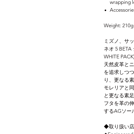
wrapping l
Accessories
Weight: 210g
ミズノ、サッカ
ネオ 5 BE
WHITE PACK
天然皮革とニ
を追求しつ
り、更なる
モレリアと
と更なる素
フタを革の
するAGソー
◆取り扱い