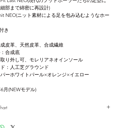
red Fit Last NEO(現代のフットボーラーたちの足型に
細部まで綿密に再設計)
ot Knit NEO(ニット素材による足を包み込むようなホー
付き
合成皮革、天然皮革、合成繊維
ル：合成底
：取り外し可、モレリアネオインソール
ンド：人工芝グラウンド
パーホワイトパール×オレンジ×イエロー
6月(NEWモデル)
hart
UK
CM
EU