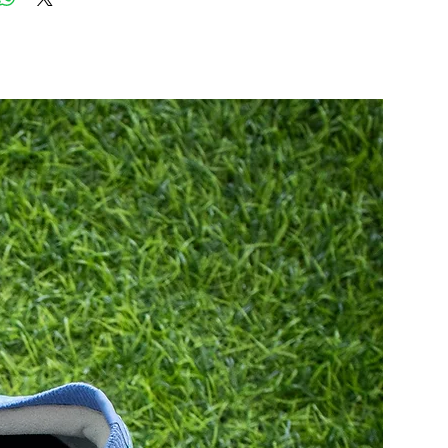
6
25
39
6.5
25.5
40
7
26
40.5
7.5
26.5
41
8
27
42
8.5
27.5
42.5
9
28
43
9.5
28.5
44
10
29
44.5